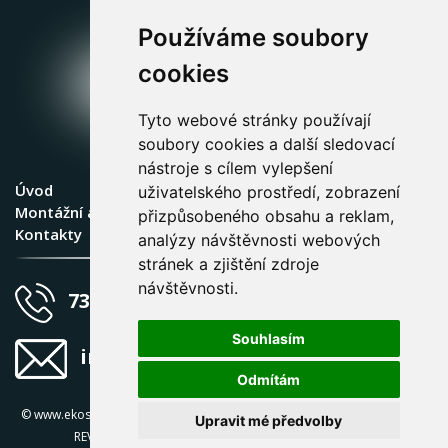
Používáme soubory
cookies
Tyto webové stránky používají
soubory cookies a další sledovací
nástroje s cílem vylepšení
Úvod
Produkty
uživatelského prostředí, zobrazení
Montážní a revizní firmy kotlů EkoScroll
E-shop
přizpůsobeného obsahu a reklam,
Kontakty
Ke stažení
analýzy návštěvnosti webových
stránek a zjištění zdroje
návštěvnosti.
734 574 589
Souhlasím
info@ekoscroll.cz
Odmítám
© www.ekoscroll.cz 2026 všechna práva vyhrazena | design
MARKETING
Upravit mé předvolby
REVOLUTION
| realizace
3Nicom
|
Nastavení cookies