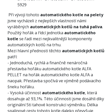
5929
Při vývoji tohoto
automatického kotle na pelety
jsme vycházeli z nejlepších vlastností námi
vyráběných
automatických kotlů na tuhá paliva
.
Použitý hořák a řídcí jednotka
automatického
kotle
se řadí mezi nejkvalitnější komponenty
automatických kotlů na trhu.
Mezi hlavní přednosti těchto
automatických kotlů
patří:
- Jednoduchá, rychlá a finančně nenáročná
přestavba hořáku automatického kotle ALFA
PELLET na hořák automatického kotle ALFA a
naopak. Přestavba spočívá ve výměně podávacího
šneku hořáku.
- Vysoká účinnost
automatického kotle
, která
dosahuje až 93,1%. Této účinnosti jsme dosáhli díky
originální 5ti tahové konstrukci výměníku. Délka
spalinové cesty tohoto kotle daleko převyšuje