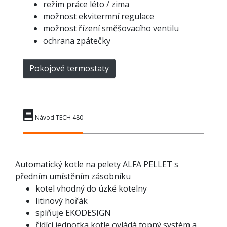
režim práce léto / zima
možnost ekvitermní regulace
možnost řízení směšovacího ventilu
ochrana zpátečky
Pokojové termostaty
Návod TECH 480
Automatický kotle na pelety ALFA PELLET s
předním umístěním zásobníku
kotel vhodný do úzké kotelny
litinový hořák
splňuje EKODESIGN
řídící jednotka kotle ovládá topný systém a