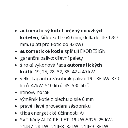
automatický kotel určený do úzkých
kotelen,
šířka kotle 640 mm, délka kotle 1787
mm. (platí pro kotle do 42kW)
automatické kotle
splňují EKODESIGN
garanční palivo: dřevní pelety
široká výkonová řada
automatických
kotlů
: 19, 25, 28, 32, 38, 42 a 49 kW
velkokapacitní zásobník paliva: 19 - 38 kW: 330
litrů; 42kW: 510 litrů; 49: 530 litrů
litinový hořák
výměník kotle z plechu o síle 6 mm
pravé i levé provedení zásobníku
třída energetické účinnosti: A+
SVT kódy ALFA PELLET: 19 kW-5925, 25 kW-
21437, 28 kW- 21438, 32kW- 21439, 38kW-