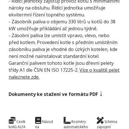
- Řídící jednotky zajišťují provoz kotlů s minimálními
nároky na obsluhu. Řídící jednotka umožňuje
ekvitermní řízení topného systému.
- Zásobník paliva o objemu 330 litrů u kotlů do 38
kW umožňuje přikládání až jednou týdně.
- Zásobní paliva lze umístit vpravo, vlevo, nebo
před kotlem. Provedení kotle s předním umístěním
zásobníku paliva je vhodné do úzkých kotelen, kde
není možné nainstalovat standardní kotel.
Garanční palivem tohoto kotle jsou dřevní pelety
třídy A1 dle ČSN EN ISO 17225-2.
Více o kvalitě pelet
naleznete zde.
↓
Dokumenty ke stažení ve formátu PDF
Ceník
Návod
Rozměry
Schéma
koltů ALFA
na
automatického
zapojení