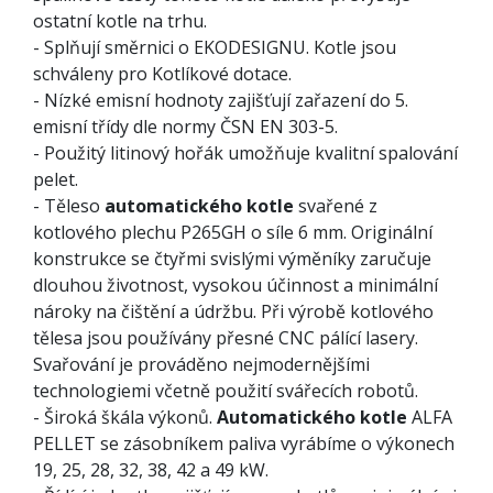
ostatní kotle na trhu.
- Splňují směrnici o EKODESIGNU. Kotle jsou
schváleny pro Kotlíkové dotace.
- Nízké emisní hodnoty zajišťují zařazení do 5.
emisní třídy dle normy ČSN EN 303-5.
- Použitý litinový hořák umožňuje kvalitní spalování
pelet.
- Těleso
automatického kotle
svařené z
kotlového plechu P265GH o síle 6 mm. Originální
konstrukce se čtyřmi svislými výměníky zaručuje
dlouhou životnost, vysokou účinnost a minimální
nároky na čištění a údržbu. Při výrobě kotlového
tělesa jsou používány přesné CNC pálící lasery.
Svařování je prováděno nejmodernějšími
technologiemi včetně použití svářecích robotů.
- Široká škála výkonů.
Automatického kotle
ALFA
PELLET se zásobníkem paliva vyrábíme o výkonech
19, 25, 28, 32, 38, 42 a 49 kW.