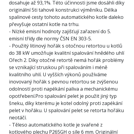
dosahuje až 93,1%. Této účinnosti jsme dosáhli díky
originální 5ti tahové konstrukci výměníku. Délka
spalinové cesty tohoto automatického kotle daleko
převyšuje ostatní kotle na trhu.
- Nízké emisní hodnoty zajišťují zařazení do 5.
emisní třídy dle normy ČSN EN 303-5.
- Použitý litinový hořák s otočnou retortou u kotlů
do 38 kW umožňuje kvalitní spalování hnědého uhlí
Ořech 2. Díky otočné retortě nemá hořák problémy
se vznikající struskou při spalováním i méně
kvalitního uhlí. U vyšších výkonů používáme
inovovaný hořák s pevnou retortou se zvýšenou
odolností proti napékání paliva a mechanickému
opotřebení.Pro spalování pelet je použit jiný typ
šneku, díky kterému je kotel odolný proti zapékání
pelet v hořáku. U spalování pelet se retorta hořáku
neotáčí.
- Těleso automatického kotle je svařené z
kotlového plechu P265GH o síle 6 mm. Originální