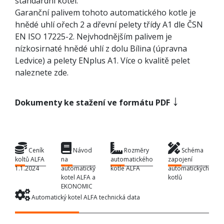
standardní kotel.
Garanční palivem tohoto automatického kotle je
hnědé uhlí ořech 2 a dřevní pelety třídy A1 dle ČSN
EN ISO 17225-2. Nejvhodnějším palivem je
nízkosirnaté hnědé uhlí z dolu Bílina (úpravna
Ledvice) a pelety ENplus A1. Více o kvalitě pelet
naleznete zde.
↓
Dokumenty ke stažení ve formátu PDF
Ceník
Návod
Rozměry
Schéma
koltů ALFA
na
automatického
zapojení
1.1.2024
automatický
kotle ALFA
automatických
kotel ALFA a
kotlů
EKONOMIC
Automatický kotel ALFA technická data