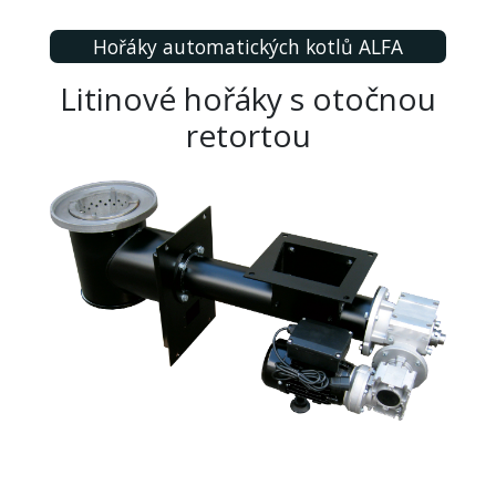
Hořáky automatických kotlů ALFA
Litinové hořáky s otočnou
retortou