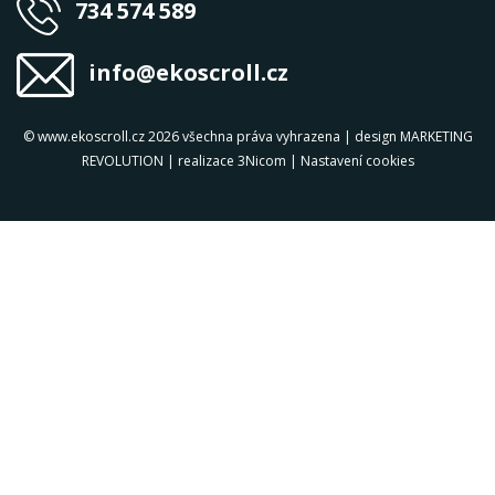
734 574 589
info@ekoscroll.cz
© www.ekoscroll.cz 2026 všechna práva vyhrazena | design
MARKETING
REVOLUTION
| realizace
3Nicom
|
Nastavení cookies