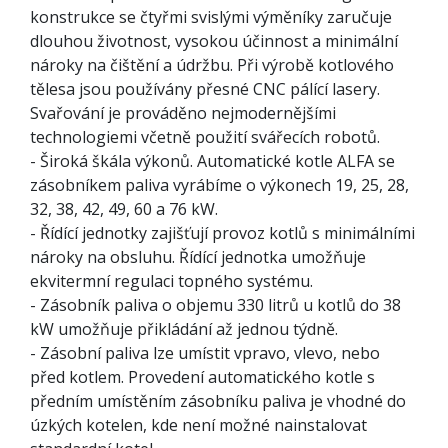
konstrukce se čtyřmi svislými výměníky zaručuje
dlouhou životnost, vysokou účinnost a minimální
nároky na čištění a údržbu. Při výrobě kotlového
tělesa jsou používány přesné CNC pálící lasery.
Svařování je prováděno nejmodernějšími
technologiemi včetně použití svářecích robotů.
- Široká škála výkonů. Automatické kotle ALFA se
zásobníkem paliva vyrábíme o výkonech 19, 25, 28,
32, 38, 42, 49, 60 a 76 kW.
- Řídící jednotky zajišťují provoz kotlů s minimálními
nároky na obsluhu. Řídící jednotka umožňuje
ekvitermní regulaci topného systému.
- Zásobník paliva o objemu 330 litrů u kotlů do 38
kW umožňuje přikládání až jednou týdně.
- Zásobní paliva lze umístit vpravo, vlevo, nebo
před kotlem. Provedení automatického kotle s
předním umístěním zásobníku paliva je vhodné do
úzkých kotelen, kde není možné nainstalovat