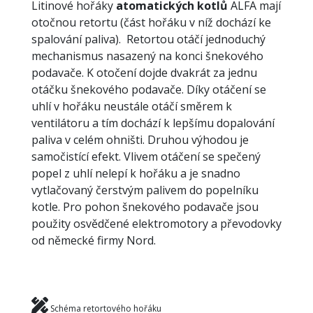
Litinové hořáky
atomatických kotlů
ALFA mají
otočnou retortu (část hořáku v níž dochází ke
spalování paliva). Retortou otáčí jednoduchý
mechanismus nasazený na konci šnekového
podavače. K otočení dojde dvakrát za jednu
otáčku šnekového podavače. Díky otáčení se
uhlí v hořáku neustále otáčí směrem k
ventilátoru a tím dochází k lepšímu dopalování
paliva v celém ohništi. Druhou výhodou je
samočistící efekt. Vlivem otáčení se spečený
popel z uhlí nelepí k hořáku a je snadno
vytlačovaný čerstvým palivem do popelníku
kotle. Pro pohon šnekového podavače jsou
použity osvědčené elektromotory a převodovky
od německé firmy Nord.
Schéma retortového hořáku