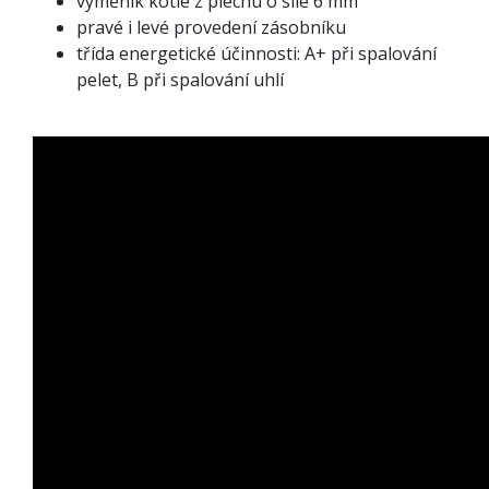
výměník kotle z plechu o síle 6 mm
pravé i levé provedení zásobníku
třída energetické účinnosti: A+ při spalování
pelet, B při spalování uhlí